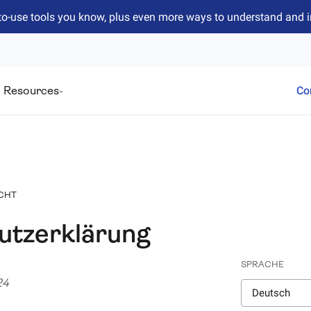
to-use tools you know, plus even more ways to understand and 
Resources
Co
ICHT
utzerklärung
SPRACHE
24
Deutsch