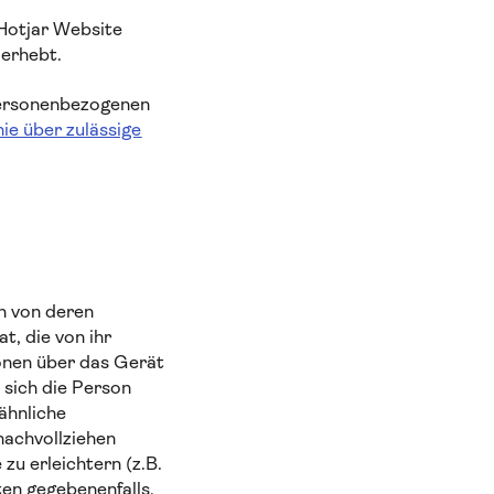
 Hotjar Website
 erhebt.
personenbezogenen
nie über zulässige
n von deren
t, die von ihr
onen über das Gerät
 sich die Person
ähnliche
nachvollziehen
u erleichtern (z.B.
en gegebenenfalls,