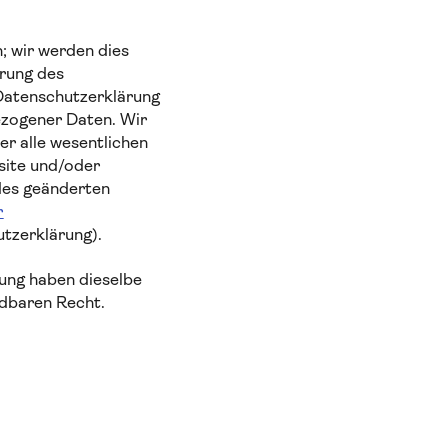
n; wir werden dies
erung des
 Datenschutzerklärung
ezogener Daten. Wir
er alle wesentlichen
site und/oder
des geänderten
r
tzerklärung).
rung haben dieselbe
dbaren Recht.