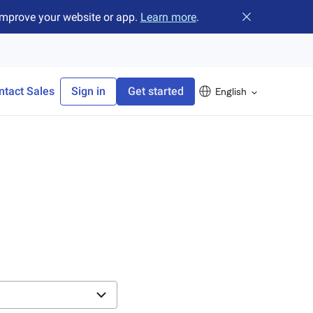
improve your website or app.
Learn more
.
Close banner
ntact Sales
Sign in
Get started
English