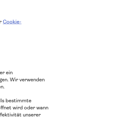
er
Cookie-
er ein
agen. Wir verwenden
en.
lls bestimmte
öffnet wird oder wann
fektivität unserer