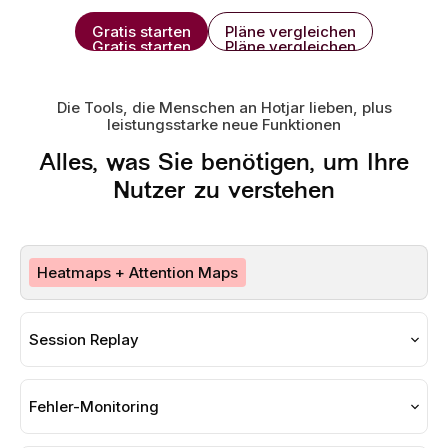
Gratis starten
Pläne vergleichen
Gratis starten
Pläne vergleichen
Die Tools, die Menschen an Hotjar lieben, plus
leistungsstarke neue Funktionen
Alles, was Sie benötigen, um Ihre
Nutzer zu verstehen
Heatmaps + Attention Maps
Sehen Sie, wo Nutzer klicken, mit der Maus
verweilen und scrollen, jetzt mit Attention Maps,
Session Replay
die echtes Engagement und nicht nur Klicks
Spielen Sie echte Benutzersitzungen ab.
aufzeigen.
Erkennen Sie Schwierigkeiten, Fehler und
Fehler-Monitoring
Momente der Begeisterung – alles mit nur einem
Erkennen Sie JavaScript-Fehler, bevor sie Ihre