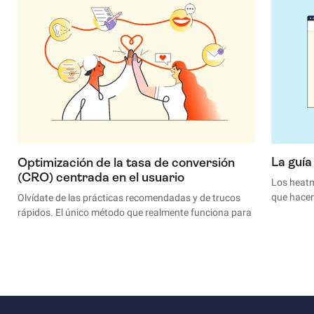
La guí
Optimización de la tasa de conversión
(CRO) centrada en el usuario
Los heatm
que hacen
Olvídate de las prácticas recomendadas y de trucos
dónde hac
rápidos. El único método que realmente funciona para
miran o q
aumentar la tasa de conversión de un sitio web es
comprender a los visitantes, usuarios y clientes, y
darles lo que necesitan.
En esta guía, disipamos algunos mitos sobre la
optimización de conversiones, hablamos con más de
20 expertos en conversión y te ofrecemos un plan de