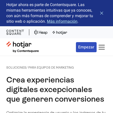
Hotjar ahora es parte de Contentsquare. Las
mismas herramientas intuitivas que ya conoces,
Cerrar 
con aún más formas de comprender y mejorar tu
sitio web o aplicación.
Más información
.
Hotjar Logo
Empezar
Menú d
SOLUCIONES/ PARA EQUIPOS DE MARKETING
Crea experiencias
digitales excepcionales
que generen conversiones
Optimiza la experiencia de usuario y los ingresos de tu