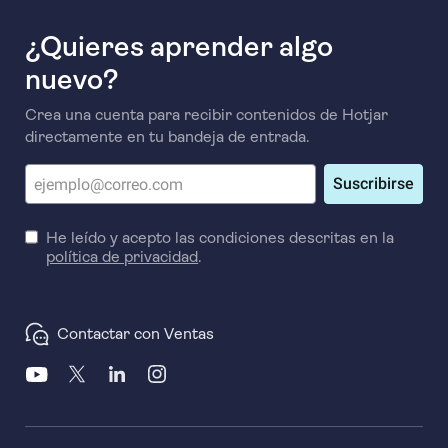
CRO en 3 pasos descargable y gratuito que te ayudará
¿Quieres aprender algo
a recopilar los datos que necesitas para mejorar tus
tasas de conversión una y otra vez.
nuevo?
Crea una cuenta para recibir contenidos de Hotjar
directamente en tu bandeja de entrada.
Suscribirse
He leído y acepto las condiciones descritas en la
política de privacidad
.
Contactar con Ventas