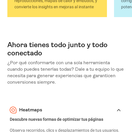
reproducciones, mapas de calor y embudos, y
corrig
convierte los insights en mejoras al instante
potenc
Ahora tienes todo junto y todo
conectado
¿Por qué conformarte con una sola herramienta
cuando puedes tenerlas todas? Dale a tu equipo lo que
necesita para generar experiencias que garanticen
conversiones siempre.
Heatmaps
Descubre nuevas formas de optimizar tus páginas
Observa recorridos, clics y desplazamientos de tus usuarios.