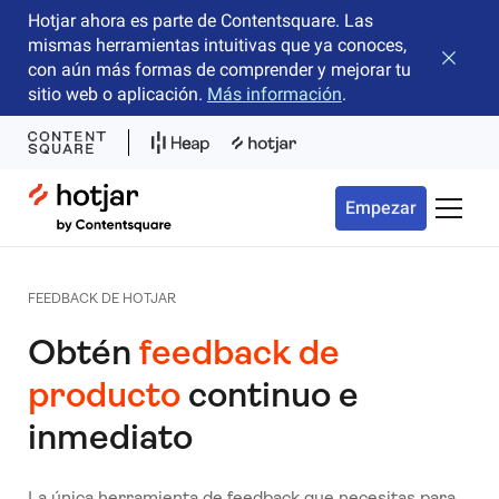
Hotjar ahora es parte de Contentsquare. Las
mismas herramientas intuitivas que ya conoces,
Cerrar 
con aún más formas de comprender y mejorar tu
sitio web o aplicación.
Más información
.
Hotjar Logo
Empezar
Menú d
FEEDBACK DE HOTJAR
Obtén
feedback de
producto
continuo e
inmediato
La única herramienta de feedback que necesitas para