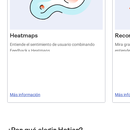
Heatmaps
Reco
Entiende el sentimiento de usuario combinando
Mira gra
Feedback y Heatmaps
entiende
Más información
Más inf