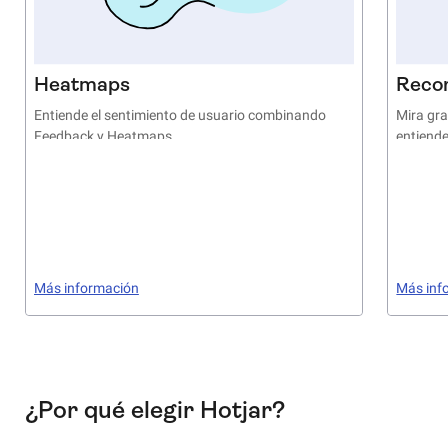
Heatmaps
Reco
Entiende el sentimiento de usuario combinando
Mira gra
Feedback y Heatmaps
entiende
Más información
Más inf
¿Por qué elegir Hotjar?