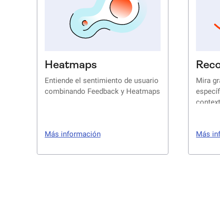
Heatmaps
Reco
Entiende el sentimiento de usuario
Mira g
combinando Feedback y Heatmaps
específ
contex
Más información
Más in