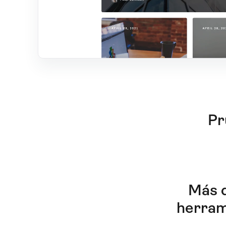
Pr
Más d
herram