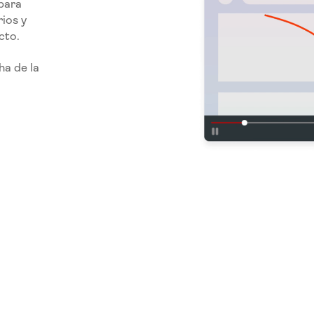
para
ios y
cto.
ha de la