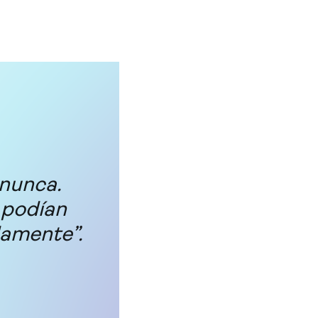
 nunca.
 podían
damente”.