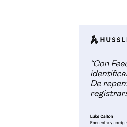
“Con Feed
identific
De repen
registrar
Luke Calton
Encuentra y corrig