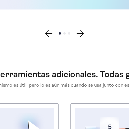
Show previous testimonial
Show testimonial 1
Show testimonial 2
Show testimonial 3
Show next testimonial
erramientas adicionales. Todas g
ismo es útil, pero lo es aún más cuando se usa junto con e