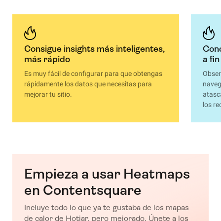
Consigue insights más inteligentes,
Cono
más rápido
a fin
Es muy fácil de configurar para que obtengas
Obser
rápidamente los datos que necesitas para
navega
mejorar tu sitio.
atasc
los re
Empieza a usar Heatmaps
en Contentsquare
Incluye todo lo que ya te gustaba de los mapas
de calor de Hotjar, pero mejorado. Únete a los