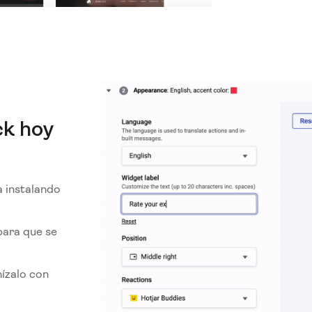
ck hoy
a instalando
 para que se
nízalo con