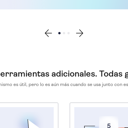
Show previous testimonial
Show testimonial 1
Show testimonial 2
Show testimonial 3
Show next testimonial
erramientas adicionales. Todas g
ismo es útil, pero lo es aún más cuando se usa junto con e