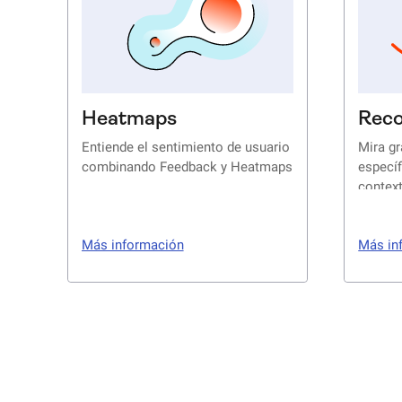
Heatmaps
Reco
Entiende el sentimiento de usuario
Mira g
combinando Feedback y Heatmaps
específ
contex
Más información
Más in