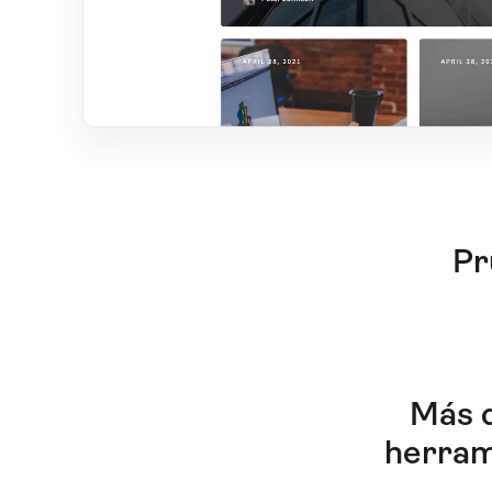
Pr
Más d
herram