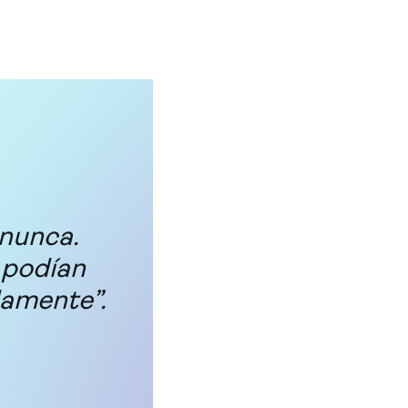
 nunca.
 podían
damente”.