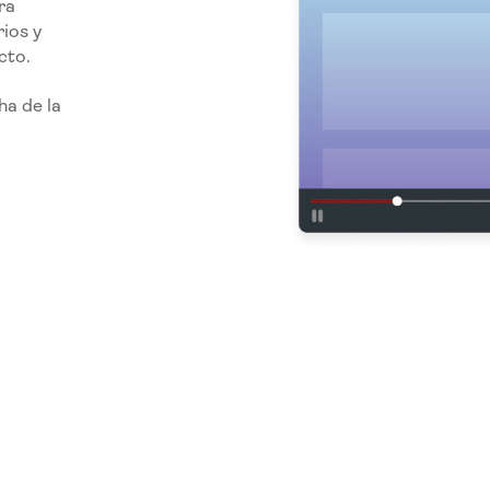
ra
ios y
cto.
ha de la