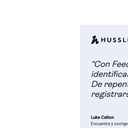
“Con Feed
identific
De repen
registrar
Luke Calton
Encuentra y corrig