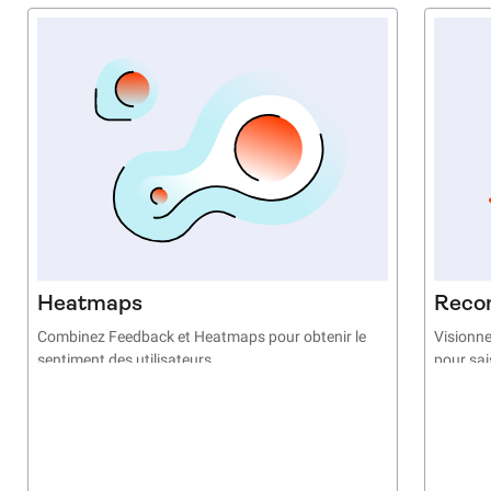
Heatmaps
Reco
Combinez Feedback et Heatmaps pour obtenir le
Visionne
sentiment des utilisateurs
pour sai