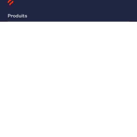
Produits
Heatmaps
Session Replay
Funnels
Surveys
Entreprise
À propos de nous
Carrières
Confidentialité
Presse
Conformité
Mentions légales
Conformité et sécurité