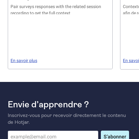
Pair surveys responses with the related session
Contextu
recording to get the full context
afin de 
frictions
En savoir plus
En savoi
Envie d’apprendre ?
Inscrivez-vous pour recevoir directement le contenu
de Hotjar.
S’abonner