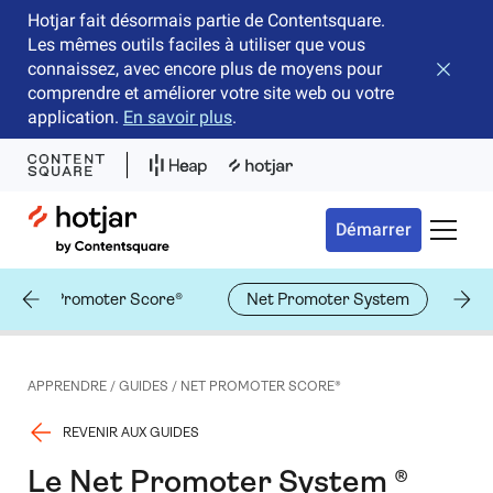
Hotjar fait désormais partie de Contentsquare.
Les mêmes outils faciles à utiliser que vous
connaissez, avec encore plus de moyens pour
Fermer 
comprendre et améliorer votre site web ou votre
application.
En savoir plus
.
Hotjar Logo
Démarrer
Bascule
Net Promoter Score®
Net Promoter System
Sc
APPRENDRE
/
GUIDES
/
NET PROMOTER SCORE®
REVENIR AUX GUIDES
Le Net Promoter System ®