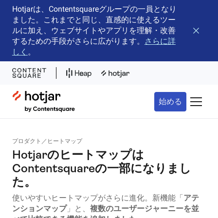
Hotjarは、Contentsquareグループの一員となり
ました。これまでと同じ、直感的に使えるツー
ルに加え、ウェブサイトやアプリを理解・改善
バナー
するための手段がさらに広がります。
さらに詳
しく
。
Hotjar Logo
始める
ナビゲ
プロダクト／ヒートマップ
Hotjarのヒートマップは
Contentsquareの一部になりまし
た。
使いやすいヒートマップがさらに進化。新機能「
アテ
ンションマップ
」と、
複数のユーザージャーニーを並