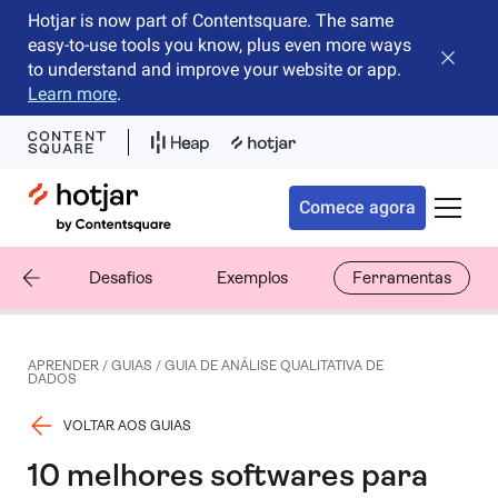
Hotjar is now part of Contentsquare. The same
easy-to-use tools you know, plus even more ways
Fechar 
to understand and improve your website or app.
Learn more
.
Hotjar Logo
Comece agora
Alterna
dos
Desafios
Exemplos
Ferramentas
APRENDER
/
GUIAS
/
GUIA DE ANÁLISE QUALITATIVA DE
DADOS
VOLTAR AOS GUIAS
10 melhores softwares para