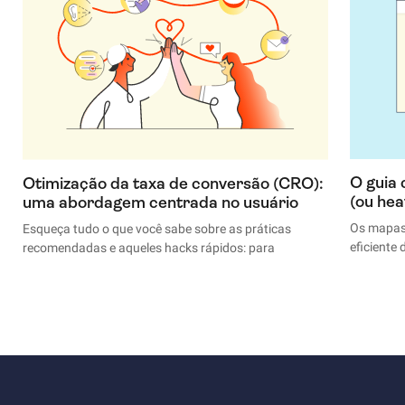
O guia
Otimização da taxa de conversão (CRO):
(ou he
uma abordagem centrada no usuário
Os mapas
Esqueça tudo o que você sabe sobre as práticas
eficiente
recomendadas e aqueles hacks rápidos: para
nas págin
aumentar a taxa de conversão do seu site, a melhor
rolam a t
coisa a fazer é entender os seus visitantes, usuários e
ignoram.
clientes, e dar a eles o que precisam.
Neste guia, desfazemos alguns mitos sobre a
otimização de conversões: nós conversamos com
mais de 20 especialistas em conversões, e oferecemos
um plano de CRO em três etapas que pode ser baixado