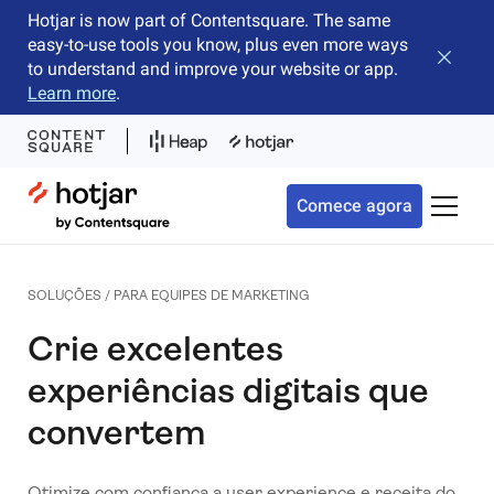
Hotjar is now part of Contentsquare. The same
easy-to-use tools you know, plus even more ways
Fechar 
to understand and improve your website or app.
Learn more
.
Hotjar Logo
Comece agora
Alterna
SOLUÇÕES / PARA EQUIPES DE MARKETING
Crie excelentes
experiências digitais que
convertem
Otimize com confiança a user experience e receita do