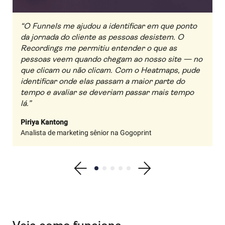
“O Funnels me ajudou a identificar em que ponto
da jornada do cliente as pessoas desistem. O
Recordings me permitiu entender o que as
pessoas veem quando chegam ao nosso site — no
que clicam ou não clicam. Com o Heatmaps, pude
identificar onde elas passam a maior parte do
tempo e avaliar se deveriam passar mais tempo
lá.”
Piriya Kantong
Analista de marketing sênior na Gogoprint
Show previous testimonial
Show testimonial 1
Show testimonial 2
Show testimonial 3
Show testimonial 4
Show testimonial 5
Show next testimonial