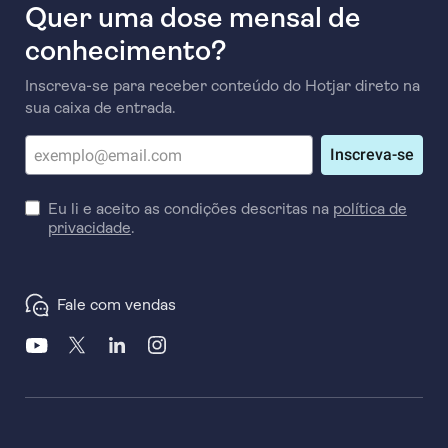
Quer uma dose mensal de
gratuitamente, para ajudá-lo a coletar os dados
necessários para melhorar contínua e
conhecimento?
sistematicamente as suas taxas de conversão.
Inscreva-se para receber conteúdo do Hotjar direto na
sua caixa de entrada.
Inscreva-se
Eu li e aceito as condições descritas na
política de
privacidade
.
Fale com vendas