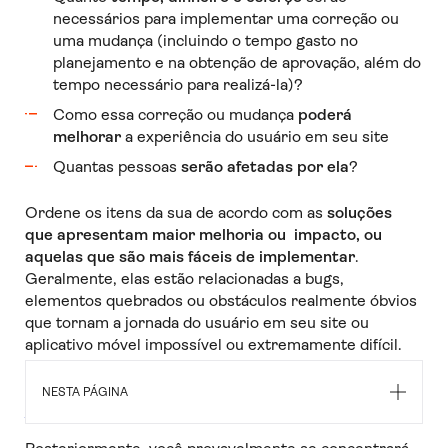
necessários para implementar uma correção ou
uma mudança (incluindo o tempo gasto no
planejamento e na obtenção de aprovação, além do
tempo necessário para realizá-la)?
Como essa correção ou mudança
poderá
melhorar
a experiência do usuário em seu site
Quantas pessoas
serão afetadas por ela
?
Ordene os itens da sua de acordo com as
soluções
que apresentam maior melhoria ou impacto, ou
aquelas que são mais fáceis de implementar
.
Geralmente, elas estão relacionadas a bugs,
elementos quebrados ou obstáculos realmente óbvios
que tornam a jornada do usuário em seu site ou
aplicativo móvel impossível ou extremamente difícil.
Esses resultados rápidos podem ter um grande
impacto na
retenção
e na
otimização da taxa de
NESTA PÁGINA
conversão
(CRO).