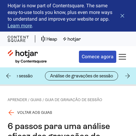
Hotjar is now part of Contentsquare. The same
easy-to-use tools you know, plus even more ways
Fechar 
to understand and improve your website or app.
Learn more
.
Hotjar Logo
Comece agora
Alterna
avação de sessão
Análise de gravações de sessão
Ex
APRENDER
/
GUIAS
/
GUIA DE GRAVAÇÃO DE SESSÃO
VOLTAR AOS GUIAS
6 passos para uma análise