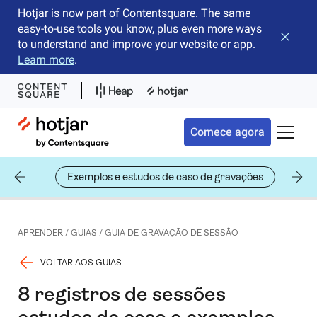
Hotjar is now part of Contentsquare. The same
easy-to-use tools you know, plus even more ways
Fechar 
to understand and improve your website or app.
Learn more
.
Hotjar Logo
Comece agora
Alterna
sessão
Exemplos e estudos de caso de gravações
Té
APRENDER
/
GUIAS
/
GUIA DE GRAVAÇÃO DE SESSÃO
VOLTAR AOS GUIAS
8 registros de sessões