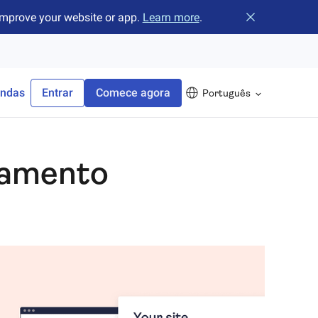
improve your website or app.
Learn more
.
Fechar o banne
endas
Entrar
Comece agora
Português
eamento