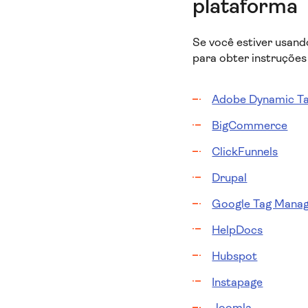
plataforma
Se você estiver usan
para obter instruções
Adobe Dynamic T
BigCommerce
ClickFunnels
Drupal
Google Tag Mana
HelpDocs
Hubspot
Instapage
Joomla