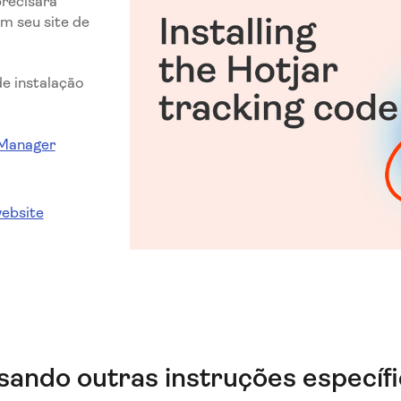
precisará
m seu site de
e instalação
 Manager
ebsite
usando outras instruções específ