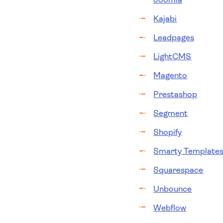
Kajabi
Leadpages
LightCMS
Magento
Prestashop
Segment
Shopify
Smarty Template
Squarespace
Unbounce
Webflow