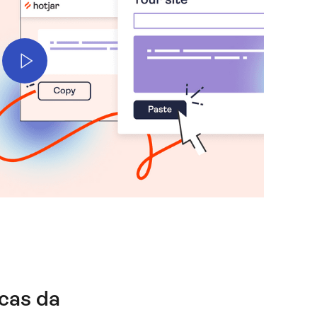
Play
icas da