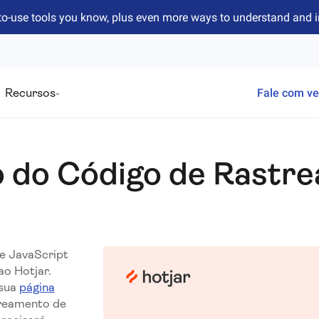
to-use tools you know, plus even more ways to understand and 
Recursos
Fale com v
ão do Código de Rastr
e JavaScript
ao Hotjar.
 sua
página
treamento de