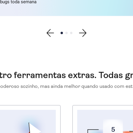
e bugs toda semana
Show previous testimonial
Show testimonial 1
Show testimonial 2
Show testimonial 3
Show next testimonial
ro ferramentas extras. Todas gr
oderoso sozinho, mas ainda melhor quando usado com est