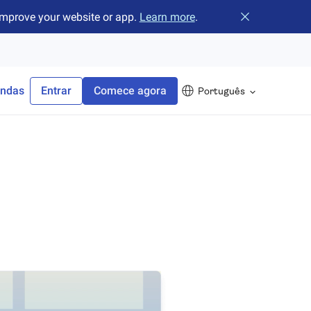
improve your website or app.
Learn more
.
Fechar o banne
endas
Entrar
Comece agora
Português