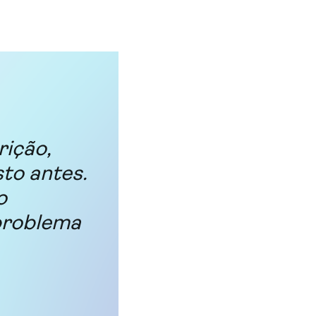
rição,
to antes.
o
problema