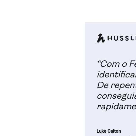
“Com o Fe
identific
De repen
consegui
rapidame
Luke Calton