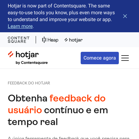
Hotjar is now part of Contentsquare. The same
easy-to-use tools you know, plus even more ways
Fechar 
to understand and improve your website or app.
Learn more
.
Hotjar Logo
Comece agora
Alterna
FEEDBACK DO HOTJAR
Obtenha
feedback do
usuário
contínuo e em
tempo real
A única ferramenta de feedback que você precisa para