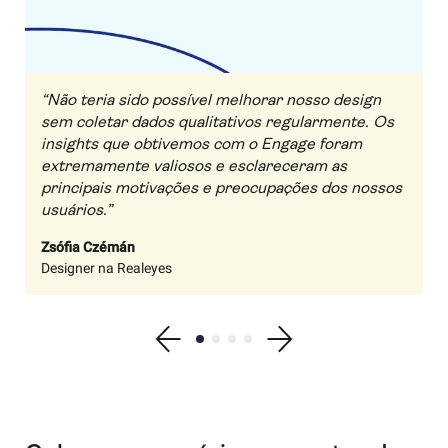
“Não teria sido possível melhorar nosso design
sem coletar dados qualitativos regularmente. Os
insights que obtivemos com o Engage foram
extremamente valiosos e esclareceram as
principais motivações e preocupações dos nossos
usuários.”
Zsófia Czémán
Designer na Realeyes
Show previous testimonial
Show testimonial 1
Show testimonial 2
Show testimonial 3
Show testimonial 4
Show next testimonial