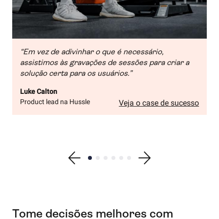
“Em vez de adivinhar o que é necessário,
assistimos às gravações de sessões para criar a
solução certa para os usuários.”
Luke Calton
Product lead na Hussle
Veja o case de sucesso
Show previous testimonial
Show testimonial 1
Show testimonial 2
Show testimonial 3
Show testimonial 4
Show testimonial 5
Show testimonial 6
Show next testimonial
Tome decisões melhores com