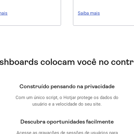
ntender melhor seus
Uma caixa de sugestões e
os. Envie pesquisas aos
real no seu site onde os us
mais
Saiba mais
os na hora (e não semanas
podem expressar sua frustr
 para validar suas ideias em
ou satisfação com as difer
eal.
partes da página. Colete fe
direto no seu site ou produt
shboards colocam você no contr
Construído pensando na privacidade
Com um único script, o Hotjar protege os dados do
usuário e a velocidade do seu site.
Descubra oportunidades facilmente
Acesse as gravações de sessões de usuários para