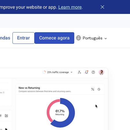
improve your website or app.
Learn more
.
Fechar o banne
endas
Entrar
Comece agora
Português