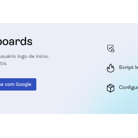
boards
suário logo de início.
is.
Script l
se com Google
Configu