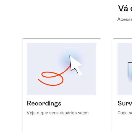
Vá 
Acesse
Recordings
Surv
Veja o que seus usuários veem
Ouça s
Obtenha reproduções ao vivo de
Crie e