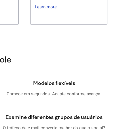
m tempo
Learn more
uários
ação
entes
edback
o.
ole
Modelos flexíveis
Comece em segundos. Adapte conforme avança.
Examine diferentes grupos de usuários
O tráfego de e-mail converte melhor do que o social?