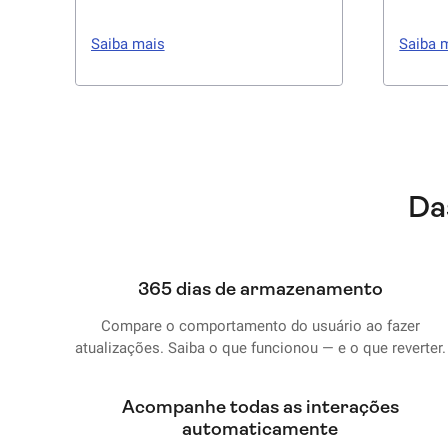
usuários no seu site. Faça
para e
melhorias rapidamente assistindo
usuári
Saiba mais
Saiba 
a gravações completas de cada
usuári
visita. Veja cliques, movimentos
depois)
do mouse, retornos rápidos,
tempo r
cliques de raiva e mais.
Da
365 dias de armazenamento
Compare o comportamento do usuário ao fazer
atualizações. Saiba o que funcionou — e o que reverter.
Acompanhe todas as interações
automaticamente