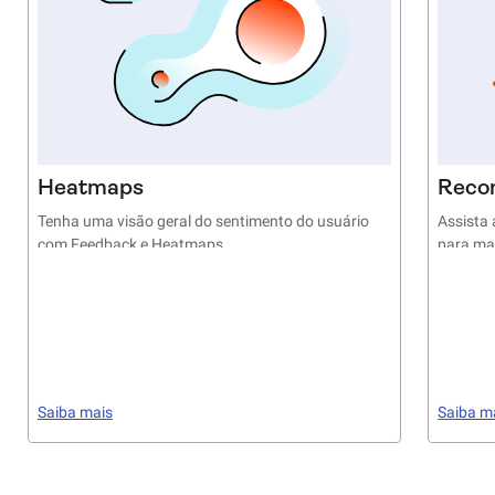
Heatmaps
Reco
Tenha uma visão geral do sentimento do usuário
Assista 
com Feedback e Heatmaps
para ma
Saiba mais
Saiba m