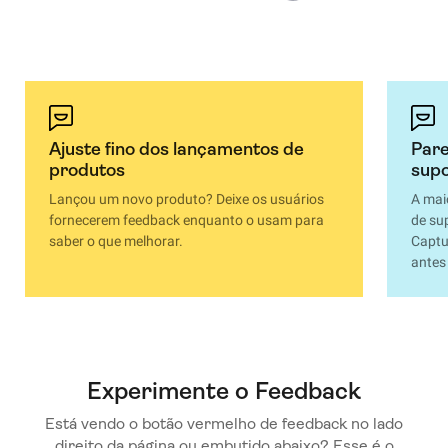
Ajuste fino dos lançamentos de
Pare
produtos
sup
Lançou um novo produto? Deixe os usuários
A mai
fornecerem feedback enquanto o usam para
de su
saber o que melhorar.
Captu
antes
Experimente o Feedback
Está vendo o botão vermelho de feedback no lado
direito da página ou embutido abaixo? Esse é o