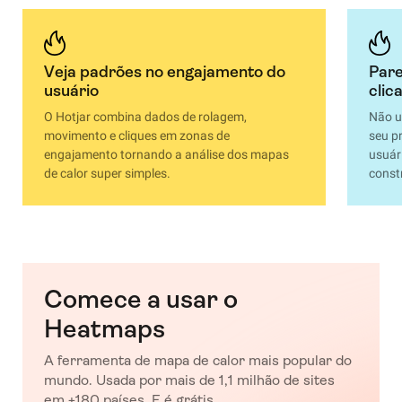
Veja padrões no engajamento do
Pare
usuário
clic
O Hotjar combina dados de rolagem,
Não u
movimento e cliques em zonas de
seu p
engajamento tornando a análise dos mapas
usuári
de calor super simples.
const
Comece a usar o
Heatmaps
A ferramenta de mapa de calor mais popular do
mundo. Usada por mais de 1,1 milhão de sites
em +180 países. E é grátis.