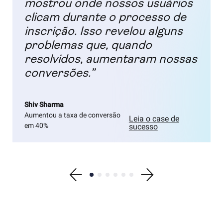
mostrou onde nossos usuários
clicam durante o processo de
inscrição. Isso revelou alguns
problemas que, quando
resolvidos, aumentaram nossas
conversões.”
Shiv Sharma
Aumentou a taxa de conversão
Leia o case de
em 40%
sucesso
Show previous testimonial
Show testimonial 1
Show testimonial 2
Show testimonial 3
Show testimonial 4
Show testimonial 5
Show testimonial 6
Show next testimonial