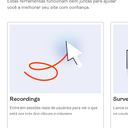
Estas ferramentas funcionam bem juntas para ajudar
você a melhorar seu site com confiança.
Recordings
Surv
Entre em sessões reais de usuários para ver o que
Lance u
está por trás dos cliques e rolagens.
os usuár