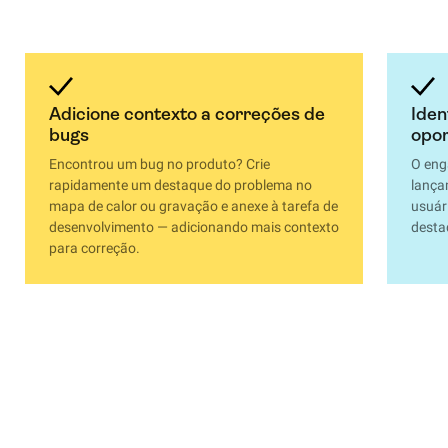
Adicione contexto a correções de
Iden
bugs
opo
Encontrou um bug no produto? Crie
O eng
rapidamente um destaque do problema no
lança
mapa de calor ou gravação e anexe à tarefa de
usuár
desenvolvimento — adicionando mais contexto
desta
para correção.