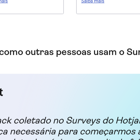
mais
Saiba mais
ões de sessões vinculadas
dados de feedback para ent
postas da pesquisa. Veja as
melhor as preferências, pon
acompanhadas das palavras
dor e sugestões dos usuári
ma visão mais completa.
 como outras pessoas usam o Su
ck coletado no Surveys do Hotja
ça necessária para começarmos a