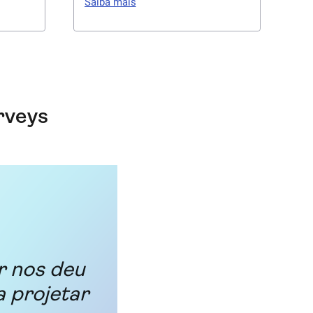
Saiba mais
ender
para uma entrevista e faça
tos de
perguntas de follow-up. Converse
os.
individualmente com seus
usuários para realmente entender
sua experiência.
rveys
r nos deu
 projetar