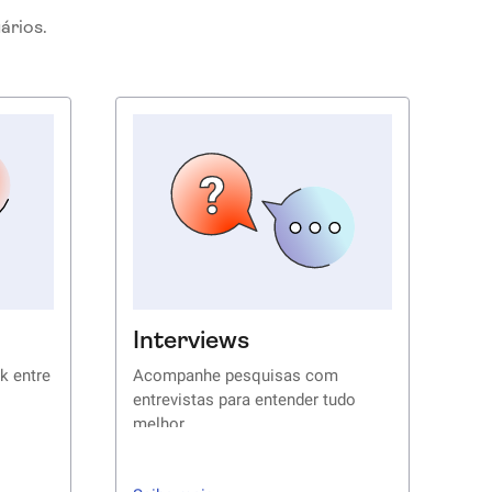
ários.
Interviews
k entre
Acompanhe pesquisas com
entrevistas para entender tudo
melhor
isa e
Convide participantes de pesquisa