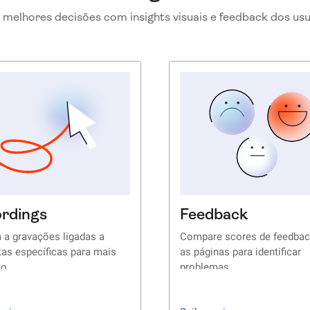
melhores decisões com insights visuais e feedback dos usu
rdings
Feedback
 a gravações ligadas a
Compare scores de feedbac
tas específicas para mais
as páginas para identificar
to
problemas
nde-se assistindo às
Acesse respostas de pesqu