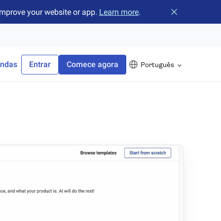
improve your website or app.
Learn more
.
Fechar o banne
endas
Entrar
Comece agora
Português