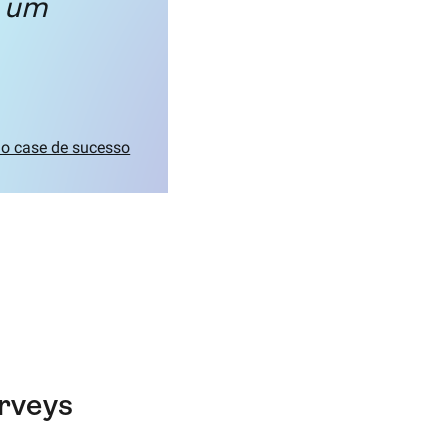
i um
 o case de sucesso
rveys