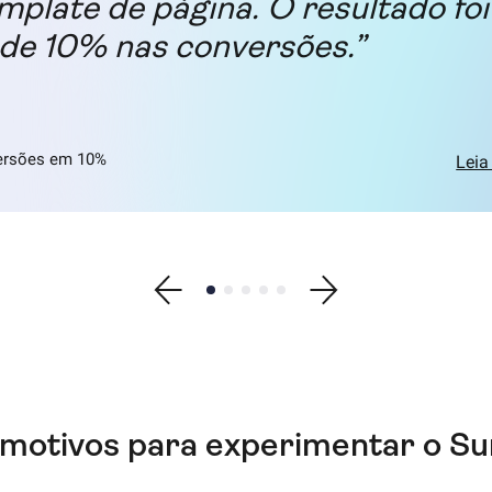
mplate de página. O resultado fo
de 10% nas conversões.”
ersões em 10%
Leia
Show previous testimonial
Show testimonial 1
Show testimonial 2
Show testimonial 3
Show testimonial 4
Show testimonial 5
Show next testimonial
 motivos para experimentar o Su