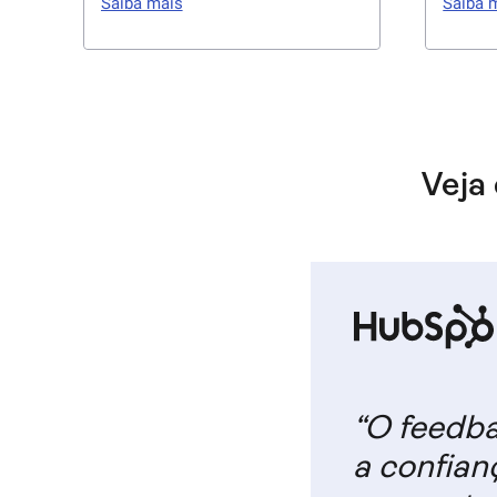
Saiba mais
Saiba 
diferentes páginas com Heatmaps.
gravaç
Configure pesquisas nas de baixo
às res
desempenho para entender o que
ações 
afasta os usuários.
para u
Veja
“O feedba
a confian