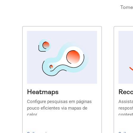
Tome 
Heatmaps
Reco
Configure pesquisas em páginas
Assista
pouco eficientes via mapas de
respos
calor
contex
Veja as taxas de desistência nas
Aprofu