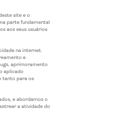
este site e o
uma parte fundamental
os aos seus usuários
idade na internet.
treamento e
 bugs, aprimoramento
o aplicado
 tanto para os
lados, e abordamos o
strear a atividade do