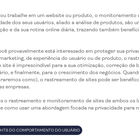
 ou trabalhe em um website ou produto, o monitoramento d
dade dos seus usuários, aliado a análise de produtos, são 
ão e da sua rotina online diária, trazendo também benefíci
cê provavelmente está interessado em proteger sua privac
marketing, de experiência do usuário ou de produto, o ras
site é imprescindível para a sua otimização, correção de
ário, e finalmente, para o crescimento dos negócios. Quand
raremos como), o rastreamento de sites pode ser benéfico
 as empresas.
os o rastreamento e monitoramento de sites de ambos os 
 e como usar uma abordagem focada na privacidade para ra
SIGHTS DO COMPORTAMENTO DO USUÁRIO