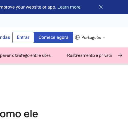
improve your website or app.
Learn more
.
Fechar o banne
endas
Entrar
Comece agora
Português
arar o tráfego entre sites
Rastreamento e privacidade do 
como ele