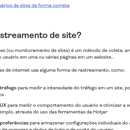
ários de sites da forma correta
astreamento de site?
tes (ou monitoramento de sites) é um método de coleta, 
do usuário em uma ou várias páginas em um website..
as de internet usa alguma forma de rastreamento, como:
tráfego
para medir a intensidade do tráfego em um site, p
cs
 UX
para medir o comportamento do usuário e otimizar a s
emplo, através do uso das ferramentas da Hotjar
preferências
para armazenar configurações individuais do 
s de compras e dados de login e de conta do usuário