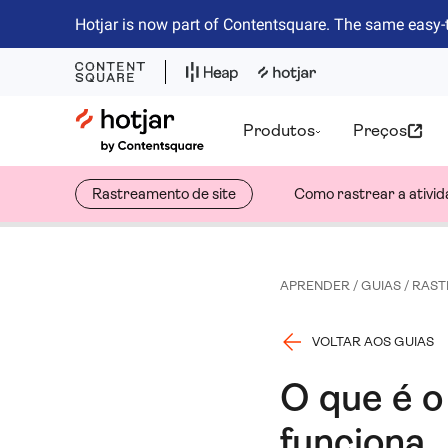
Hotjar is now part of Contentsquare. The same easy-
Hotjar Logo
Produtos
Preços
Rastreamento de site
Como rastrear a ativid
APRENDER
/
GUIAS
/
RAST
VOLTAR AOS GUIAS
O que é o
funciona