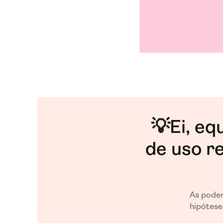
💡Ei, eq
de uso r
As poder
hipótese