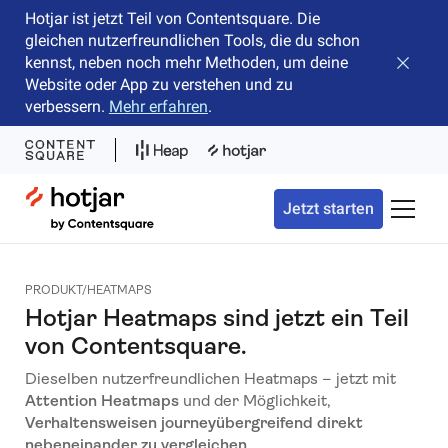
Hotjar ist jetzt Teil von Contentsquare. Die
gleichen nutzerfreundlichen Tools, die du schon
kennst, neben noch mehr Methoden, um deine
Banner 
Website oder App zu verstehen und zu
verbessern.
Mehr erfahren
.
Hotjar Logo
Jetzt starten
Naviga
PRODUKT/HEATMAPS
Hotjar Heatmaps sind jetzt ein Teil
von Contentsquare.
Dieselben nutzerfreundlichen Heatmaps – jetzt mit
Attention Heatmaps
und der Möglichkeit,
Verhaltensweisen journeyübergreifend direkt
nebeneinander zu vergleichen
.