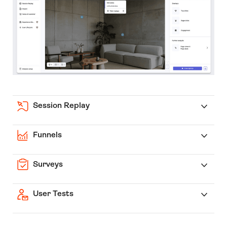
Session Replay
Funnels
Surveys
User Tests