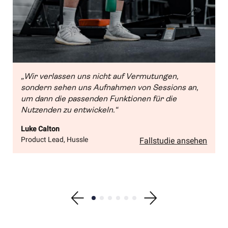
„Wir verlassen uns nicht auf Vermutungen,
sondern sehen uns Aufnahmen von Sessions an,
um dann die passenden Funktionen für die
Nutzenden zu entwickeln.“
Luke Calton
Product Lead, Hussle
Fallstudie ansehen
Show previous testimonial
Show testimonial 1
Show testimonial 2
Show testimonial 3
Show testimonial 4
Show testimonial 5
Show testimonial 6
Show next testimonial