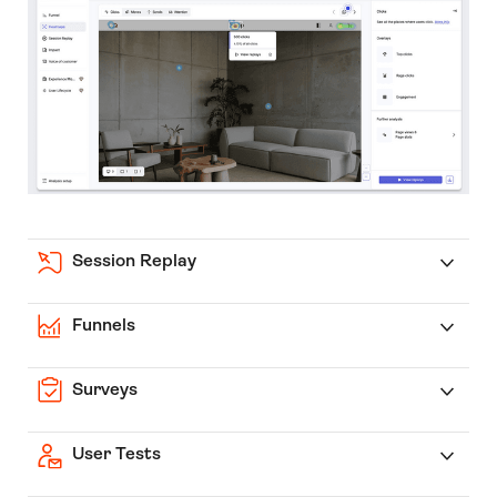
Session Replay
Funnels
Surveys
User Tests