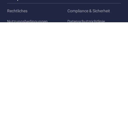
Rechtliches
Compliance & Sicherheit
Nutzungsbedingungen
Datenschutzrichtlinie
Trust Center
Richtlinie zur akzeptablen
Nutzung
Allgemeine Bedingungen für
Tester:innen
Cookie-Richtlinie
Cookie-Einstellungen
Nicht verfolgen