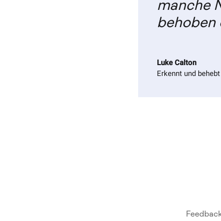
manche Nu
behoben d
Luke Calton
Erkennt und behebt
Feedback 