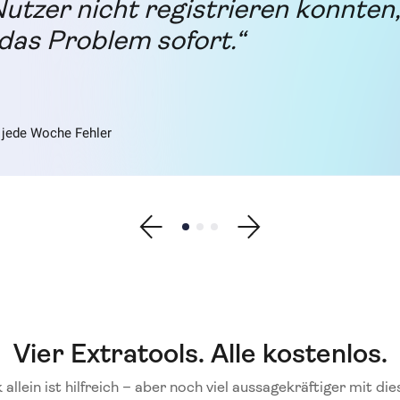
tzer nicht registrieren konnten,
as Problem sofort.“
 jede Woche Fehler
Show previous testimonial
Show testimonial 1
Show testimonial 2
Show testimonial 3
Show next testimonial
Vier Extratools. Alle kostenlos.
allein ist hilfreich – aber noch viel aussagekräftiger mit die