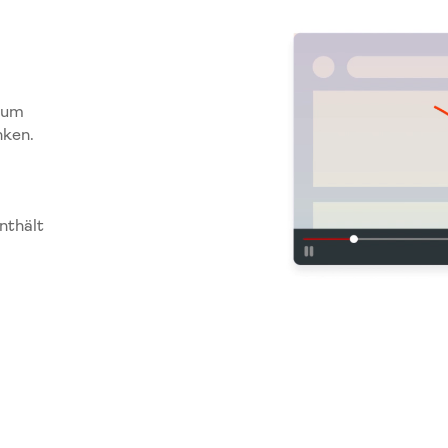
, um
ken.
nthält