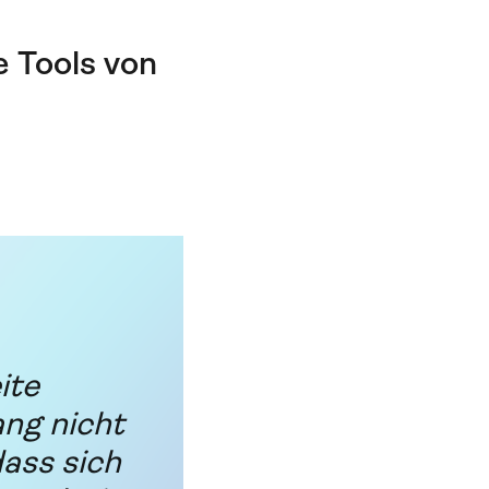
e Tools von
ite
ang nicht
dass sich