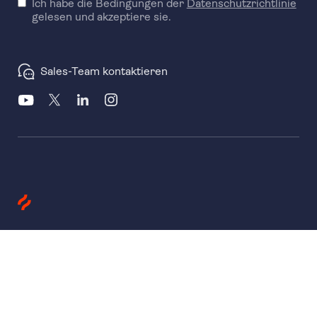
Ich habe die Bedingungen der
Datenschutzrichtlinie
gelesen und akzeptiere sie.
Sales-Team kontaktieren
Produkte
Heatmaps
Session Replay
Funnels
Surveys