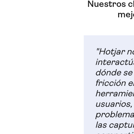
Nuestros cl
mejo
"Hotjar 
interactú
dónde se 
fricción 
herramien
usuarios
problemas
las captu