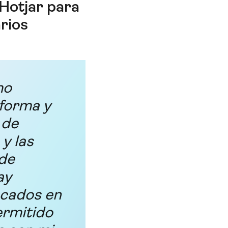
 Hotjar para
arios
mo
aforma y
 de
y las
de
ay
acados en
ermitido