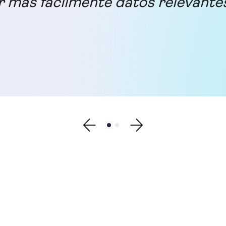
 más fácilmente datos relevante
Show previous testimonial
Show testimonial 1
Show testimonial 2
Show next testimonial