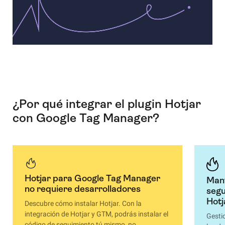
¿Por qué integrar el plugin Hotjar
con Google Tag Manager?
Hotjar para Google Tag Manager
Mant
no requiere desarrolladores
segu
Hot
Descubre cómo instalar Hotjar.
Con la
integración de Hotjar y GTM, podrás instalar el
Gesti
código de seguimiento tú mismo, no