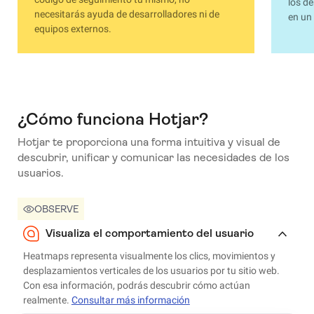
los d
necesitarás ayuda de desarrolladores ni de
en un 
equipos externos.
¿Cómo funciona Hotjar?
Hotjar te proporciona una forma intuitiva y visual de
descubrir, unificar y comunicar las necesidades de los
usuarios.
OBSERVE
Visualiza el comportamiento del usuario
Heatmaps representa visualmente los clics, movimientos y
desplazamientos verticales de los usuarios por tu sitio web.
Con esa información, podrás descubrir cómo actúan
realmente.
Consultar más información