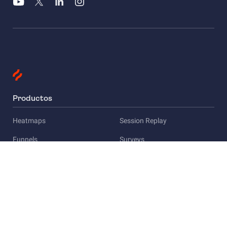
Productos
Heatmaps
Session Replay
Funnels
Surveys
Empresa
Acerca de Hotjar
Empleo