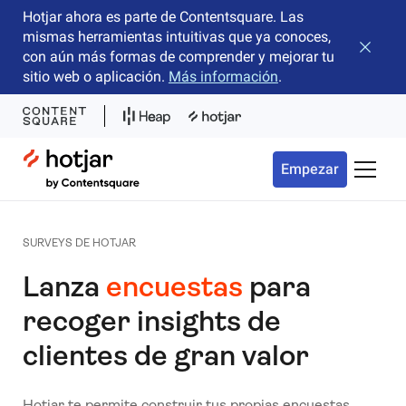
Hotjar ahora es parte de Contentsquare. Las
mismas herramientas intuitivas que ya conoces,
Cerrar 
con aún más formas de comprender y mejorar tu
sitio web o aplicación.
Más información
.
Hotjar Logo
Empezar
Menú d
SURVEYS DE HOTJAR
Lanza
encuestas
para
recoger insights de
clientes de gran valor
Hotjar te permite construir tus propias encuestas,