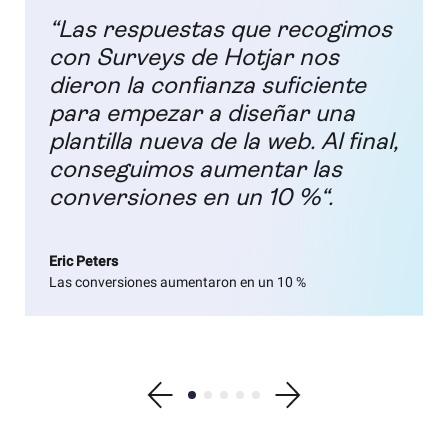
“Las respuestas que recogimos
con Surveys de Hotjar nos
dieron la confianza suficiente
para empezar a diseñar una
plantilla nueva de la web. Al final,
conseguimos aumentar las
conversiones en un 10 %“.
Eric Peters
Las conversiones aumentaron en un 10 %
Show previous testimonial
Show testimonial 1
Show testimonial 2
Show testimonial 3
Show testimonial 4
Show testimonial 5
Show next testimonial