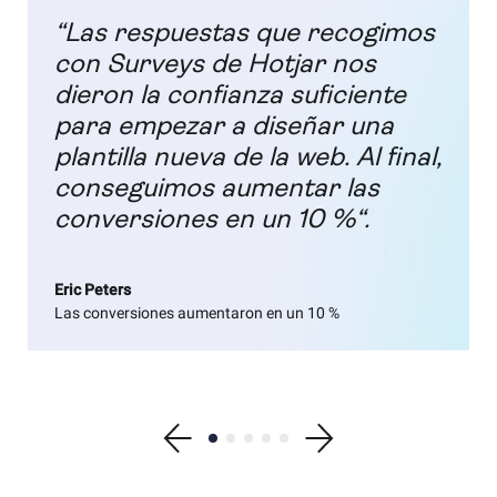
“Las respuestas que recogimos
con Surveys de Hotjar nos
dieron la confianza suficiente
para empezar a diseñar una
plantilla nueva de la web. Al final,
conseguimos aumentar las
conversiones en un 10 %“.
Eric Peters
Las conversiones aumentaron en un 10 %
Show previous testimonial
Show testimonial 1
Show testimonial 2
Show testimonial 3
Show testimonial 4
Show testimonial 5
Show next testimonial