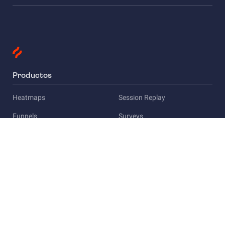
Productos
Heatmaps
Session Replay
Funnels
Surveys
Empresa
Acerca de Hotjar
Empleo
Privacidad
Prensa