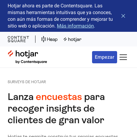
Hotjar ahora es parte de Contentsquare. Las
mismas herramientas intuitivas que ya conoces,
Cerrar 
con aún más formas de comprender y mejorar tu
sitio web o aplicación.
Más información
.
Hotjar Logo
Empezar
Menú d
SURVEYS DE HOTJAR
Lanza
encuestas
para
recoger insights de
clientes de gran valor
Hotjar te permite construir tus propias encuestas,