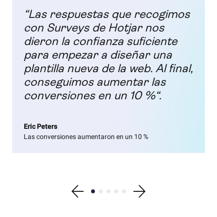
“Las respuestas que recogimos
con Surveys de Hotjar nos
dieron la confianza suficiente
para empezar a diseñar una
plantilla nueva de la web. Al final,
conseguimos aumentar las
conversiones en un 10 %“.
Eric Peters
Las conversiones aumentaron en un 10 %
Show previous testimonial
Show testimonial 1
Show testimonial 2
Show testimonial 3
Show testimonial 4
Show testimonial 5
Show next testimonial