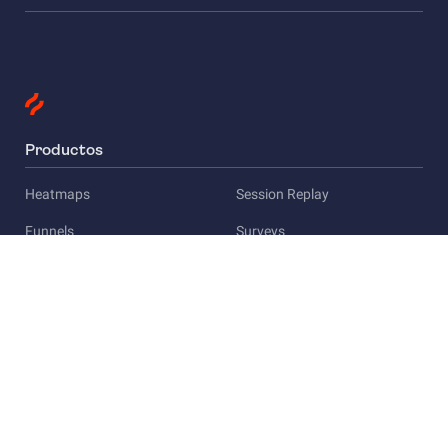
Productos
Heatmaps
Session Replay
Funnels
Surveys
Empresa
Acerca de Hotjar
Empleo
Privacidad
Prensa