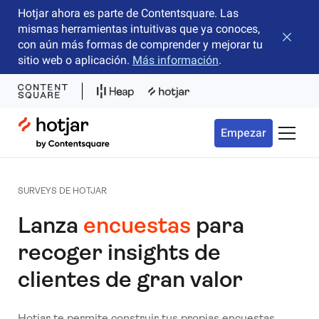
Hotjar ahora es parte de Contentsquare. Las
mismas herramientas intuitivas que ya conoces,
Cerrar 
con aún más formas de comprender y mejorar tu
sitio web o aplicación.
Más información
.
Hotjar Logo
Empezar
Menú d
SURVEYS DE HOTJAR
Lanza
encuestas
para
recoger insights de
clientes de gran valor
Hotjar te permite construir tus propias encuestas,