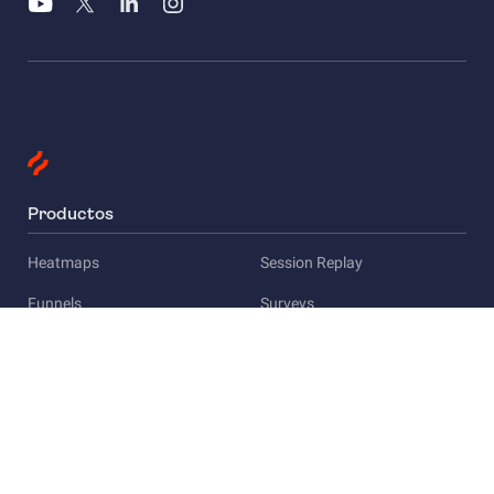
Productos
Heatmaps
Session Replay
Funnels
Surveys
Empresa
Acerca de Hotjar
Empleo