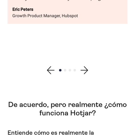
Eric Peters
Growth Product Manager, Hubspot
Show previous testimonial
Show testimonial 1
Show testimonial 2
Show testimonial 3
Show testimonial 4
Show next testimonial
De acuerdo, pero realmente ¿cómo
funciona Hotjar?
Entiende cómo es realmente la