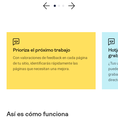
Show previous testimonial
Show testimonial 1
Show testimonial 2
Show testimonial 3
Show next testimonial
Prioriza el próximo trabajo
Hotj
gra
Con valoraciones de feedback en cada página
de tu sitio, identificarás rápidamente las
¿Tus 
páginas que necesitan una mejora.
puede
graba
direc
Así es cómo funciona