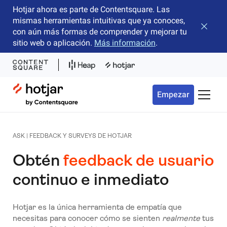
Hotjar ahora es parte de Contentsquare. Las
mismas herramientas intuitivas que ya conoces,
Cerrar 
con aún más formas de comprender y mejorar tu
sitio web o aplicación.
Más información
.
Hotjar Logo
Empezar
Menú d
ASK | FEEDBACK Y SURVEYS DE HOTJAR
Obtén
feedback de usuario
continuo e inmediato
Hotjar es la única herramienta de empatía que
necesitas para conocer cómo se sienten
realmente
tus