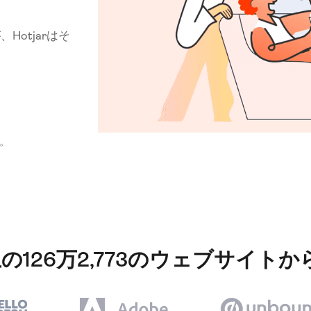
otjarはそ
す。
国以上の126万2,773のウェブサイ