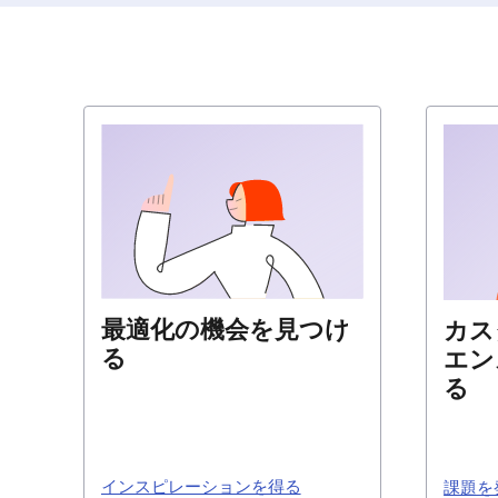
最適化の機会を見つけ
カス
る
エン
る
実際のサイト訪問者がどのような
行動をとり、ページのどの部分を
サイン
閲覧しているかを確認すること
ような
インスピレーションを得る
課題を