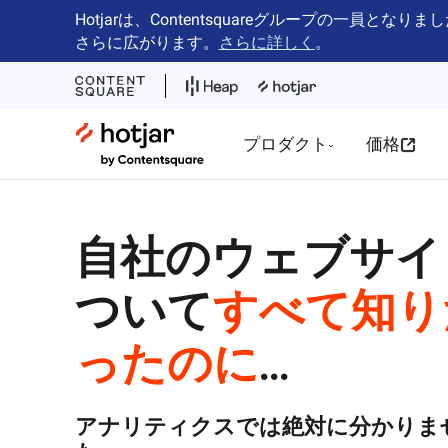
Hotjarは、Contentsquareグループの
さらに広がります。
さらに詳しく
。
Hotjar Logo
プロダクト
価格
自社のウェブサイ
ついて
すべて知り
ったのに
...
アナリティクスでは絶対に分かりま