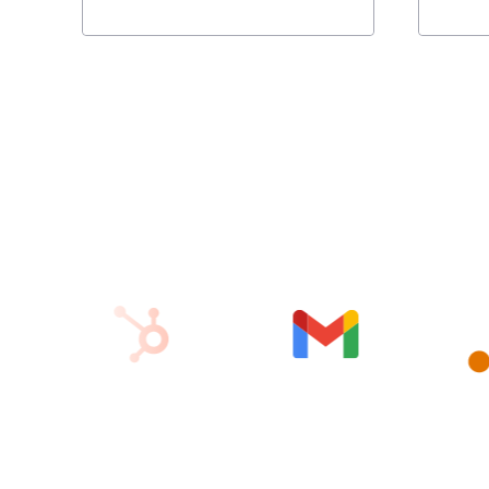
で、インパクトの大きい変更を特
る前に
定する。
脱して
う。