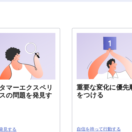
重要な変化に優先
タマーエクスペリ
をつける
スの問題を発見す
ユーザーが望んでいること
する必要はもうありません
アップやチェックアウトの
意見を聞いて、ユーザーが
重要なアクションを完了す
自信を持って行動する
発見する