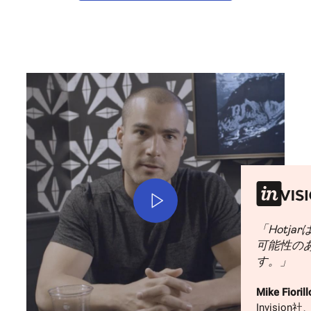
Play
「Hotj
可能性の
す。」
Mike Fiorill
Invision社、