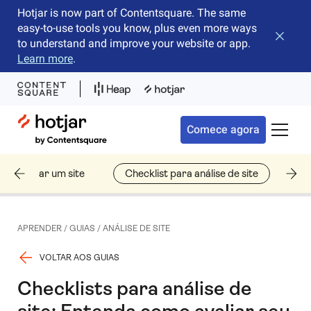
Hotjar is now part of Contentsquare. The same
easy-to-use tools you know, plus even more ways
Fechar 
to understand and improve your website or app.
Learn more
.
Hotjar Logo
Comece agora
Alterna
o analisar um site
Checklist para análise de site
Fe
APRENDER
/
GUIAS
/
ANÁLISE DE SITE
VOLTAR AOS GUIAS
Checklists para análise de