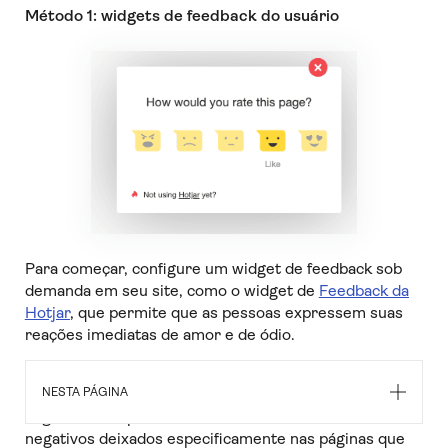
Método 1: widgets de feedback do usuário
Para começar, configure um widget de feedback sob
demanda em seu site, como o widget de
Feedback da
Hotjar
, que permite que as pessoas expressem suas
reações imediatas de amor e de ódio.
Deixe que esse widget seja executado em segundo
plano, e colete as opiniões dos seus visitantes. Em
NESTA PÁGINA
seguida, você poderá filtrar e analisar os comentários
negativos deixados especificamente nas páginas que