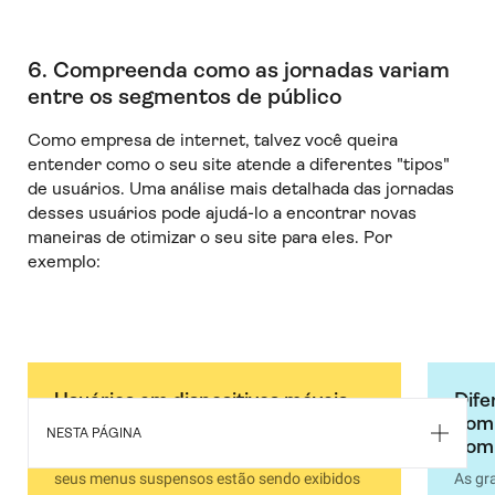
6. Compreenda como as jornadas variam
entre os segmentos de público
Como empresa de internet, talvez você queira
entender como o seu site atende a diferentes "tipos"
de usuários. Uma análise mais detalhada das jornadas
desses usuários pode ajudá-lo a encontrar novas
maneiras de otimizar o seu site para eles. Por
exemplo:
Usuários em dispositivos móveis
Dife
vs. desktop
com
NESTA PÁGINA
com
Ao assistir às gravações, você descobre que
seus menus suspensos estão sendo exibidos
As gr