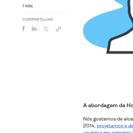
7
MIN.
COMPARTILHAR
A abordagem da Hot
Nós gostamos de alca
2014,
projetamos e d
usuários em primeiro 