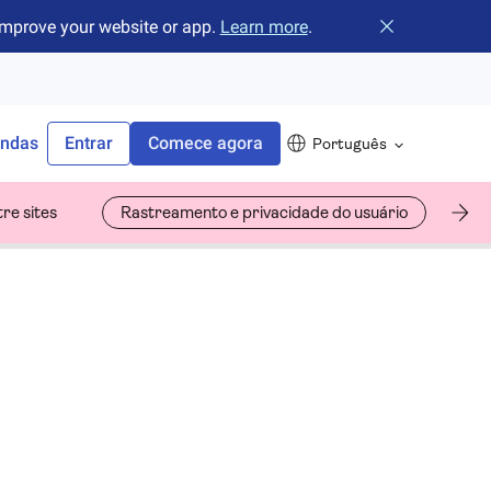
improve your website or app.
Learn more
.
Fechar o banne
endas
Entrar
Comece agora
Português
re sites
Rastreamento e privacidade do usuário
Ch