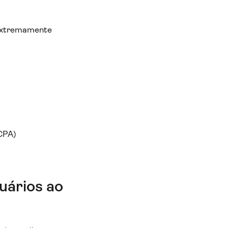
 extremamente
CPA)
uários ao