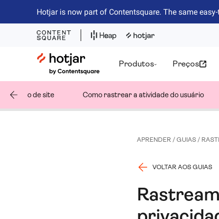
Hotjar is now part of Contentsquare. The same easy-
Hotjar Logo
Produtos
Preços
reamento de site
Como rastrear a atividade do usuário
APRENDER
/
GUIAS
/
RAST
VOLTAR AOS GUIAS
Rastreame
privacida