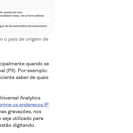
 o país de origem de
ncipalmente quando se
l (PII). Por exemplo:
iciente saber de quais
niversal Analytics
prime os endereços IP
nas gravações, nos
seja utilizado para
estão digitando.