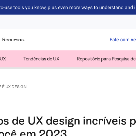
to-use tools you know, plus even more ways to understand and 
Recursos
Fale com v
 UX
Tendências de UX
Repositório para Pesquisa d
E É UX DESIGN
s de UX design incríveis 
você em 2023