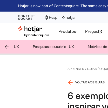
Hotjar is now part of Contentsquare. The same easy-
Hotjar Logo
Produtos
Preços
nálise de UX
Pesquisas de usuário - UX
Métricas de
APRENDER
/
GUIAS
/
O QU
VOLTAR AOS GUIAS
6 exemplo
inspirar 