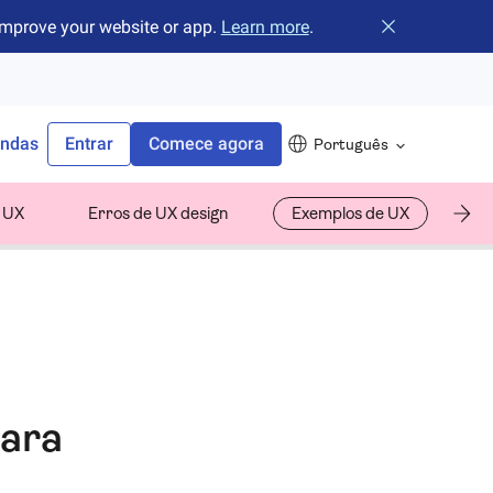
improve your website or app.
Learn more
.
Fechar o banne
endas
Entrar
Comece agora
Português
e UX
Erros de UX design
Exemplos de UX
Au
para