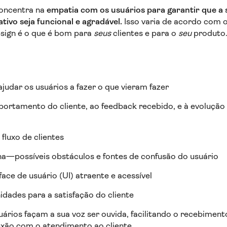
concentra na
empatia com os usuários para garantir que a 
ativo seja funcional e agradável.
Isso varia de acordo com o
sign é o que é bom para
seus
clientes e para o
seu
produto
judar os usuários a fazer o que vieram fazer
rtamento do cliente, ao feedback recebido, e à evolução
 fluxo de clientes
a—possíveis obstáculos e fontes de confusão do usuário
ace de usuário (UI) atraente e acessível
idades para a satisfação do cliente
uários façam a sua voz ser ouvida, facilitando o recebimen
exão com o atendimento ao cliente