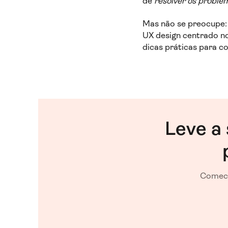
de
resolver os proble
Mas não se preocupe: 
UX design centrado no 
dicas práticas para c
Leve a 
Comece