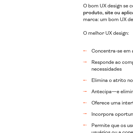
O bom UX design se 
produto, site ou aplic
marca: um bom UX de
O melhor UX design:
Concentra-se em a
Responde ao compo
necessidades
Elimina o atrito no
Antecipa—e elimin
Oferece uma interf
Incorpora oportun
Permite que os us
usuários ou a con