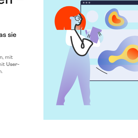
as sie
n, mit
mit
User-
n.