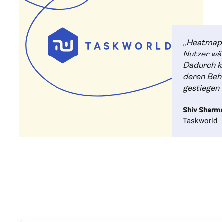
„Heatmaps
Nutzer wä
Dadurch k
deren Beh
gestiegen i
Shiv Sharm
Taskworld